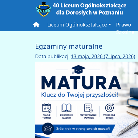
Main Navigation
Liceum Ogólnokształcące
Prawo
Szkolne
Egzaminy maturalne
Data publikacji
13 maja, 2026
(7 lipca, 2026)