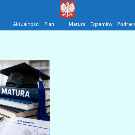
Aktualności
Plan
Matura
Egzaminy
Podręcz
lekcji