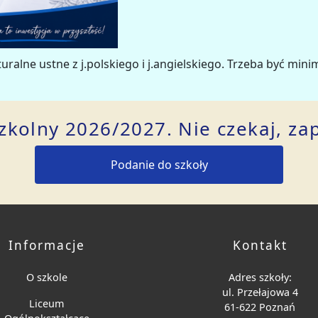
uralne ustne z j.polskiego i j.angielskiego. Trzeba być min
kolny 2026/2027. Nie czekaj, zapi
Podanie do szkoły
Informacje
Kontakt
O szkole
Adres szkoły:
ul. Przełajowa 4
Liceum
61-622 Poznań